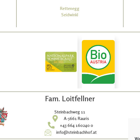
Rettenegg
Seidwinkl
Fam. Loitfellner
Steinbachweg 11
A-5661 Rauris
+43 664 160240 0
info@steinbachhof.at
Wir